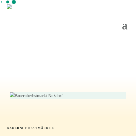
Mia gfrein uns scho auf
den Bauernherbst 2026!
BAUERNHERBSTMÄRKTE