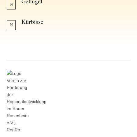
Geflügel
N
Kürbisse
N